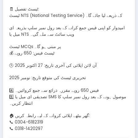
🧾 ٹیسٹ تفصیل:
ٹیسٹ NTS (National Testing Service) کے ذریعے لیا جائے گا۔
امیدوار کو اپنی فیس جمع کرانے کے بعد رول نمبر سلپ بذریعہ ای
میل یا NTS ویب سائٹ سے ملے گی۔
ٹیسٹ MCQs پر مبنی ہو گا۔
💰 ٹیسٹ فیس: 650 روپے
🕓 آن لائن اپلائی کی آخری تاریخ: 27 اکتوبر 2025
تحریری ٹیسٹ کی متوقع تاریخ: نومبر 2025
4️⃣ فیس 650 روپے مقررہ ذرائع سے جمع کروائیں۔
5️⃣ تصدیقی ای میل یا SMS موصول ہونے کے بعد رول نمبر سلپ کا
انتظار کریں۔
🏠 گھر بیٹھے اپلائی کروانے کے لیے رابطہ کریں:
📞 0304-6182319
📞 0318-1420297