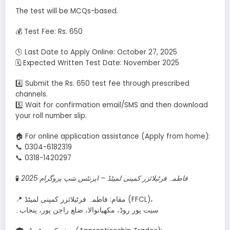
The test will be MCQs-based.
💰 Test Fee: Rs. 650
🕓 Last Date to Apply Online: October 27, 2025
🗓️ Expected Written Test Date: November 2025
4️⃣ Submit the Rs. 650 test fee through prescribed
channels.
5️⃣ Wait for confirmation email/SMS and then download
your roll number slip.
🏠 For online application assistance (Apply from home):
📞 0304-6182319
📞 0318-1420297
🧪
فاطمہ فرٹیلائزر کمپنی لمیٹڈ – اپرنٹس شپ پروگرام 2025
📍 مقام: فاطمہ فرٹیلائزر کمپنی لمیٹڈ (FFCL)،
سیت پور روڈ، مکھیانوالا، ضلع راجن پور، پنجاب۔