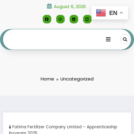
Skip
August 6, 2026
to
EN
content
Home
Uncategorized
🧪 Fatima Fertilizer Company Limited – Apprenticeship
Program 2025