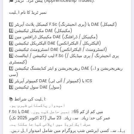
🎓 پیش کردہ ٹریڈز (Apprenticeship Trades):
نمبر ٹریڈ کا نام اہلیت
1️⃣ کیمیکل پلانٹ آپریٹر F.Sc (پری انجینئرنگ) یا DAE (کیمیکل)
2️⃣ مکینیکل ٹیکنیشن DAE (مکینیکل)
3️⃣ مکینیکل ڈرافٹس مین DAE (مکینیکل / ڈرافٹنگ)
4️⃣ الیکٹریکل ٹیکنیشن DAE (الیکٹریکل / الیکٹرانکس)
5️⃣ انسٹرومنٹ ٹیکنیشن DAE (انسٹرومنٹ / الیکٹرانکس)
6️⃣ لیب ٹیکنیشن / اینالسٹ F.Sc (پری انجینئرنگ / پری میڈیکل /
کیمسٹری)
7️⃣ ریفریجریشن و ایئر کنڈیشننگ ٹیکنیشن DAE (ریفریجریشن و اے
سی)
8️⃣ کمپیوٹر آپریٹر DAE (کمپیوٹر / آئی ٹی) یا ICS
9️⃣ سول ٹیکنیشن DAE (سول)
📚 اہلیت کی شرائط:
امیدوار پاکستانی شہری ہو۔
F.Sc یا DAE میں کم از کم 65٪ نمبر حاصل کیے ہوں۔
عمر کی حد: زیادہ سے زیادہ 23 سال (27 اکتوبر 2025 تک)
صرف ایک ٹریڈ میں اپلائی کیا جا سکتا ہے۔
پہلے سے کسی اپرنٹس شپ پروگرام میں شامل امیدوار اہل نہیں۔