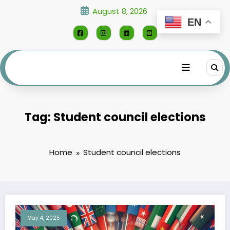
Skip
August 8, 2026
to
EN
content
Tag: Student council elections
Home
Student council elections
May 4, 2025