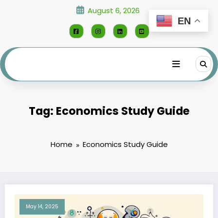
Skip
August 6, 2026
to
EN
content
Tag: Economics Study Guide
Home
Economics Study Guide
May 14, 2025