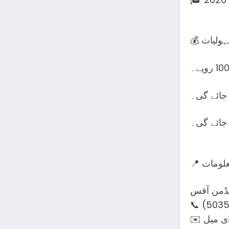
جائے گی۔
جائے گی۔