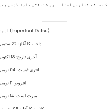
کے ساتھ تعلیمی اسناد اور شناختی کارڈ لازمی جمع
📅 اہم تاریخیں (Important Dates)
🟢 داخلے کا آغاز: 22 ستمبر 2025
🔴 آخری تاریخ: 18 اکتوبر 2025
📝 انٹری ٹیسٹ: 04 نومبر 2025
👥 انٹرویو: 11 نومبر 2025
📃 میرٹ لسٹ: 14 نومبر 2025
🎓 کلاسز کا آغاز: 05 جنوری 2026