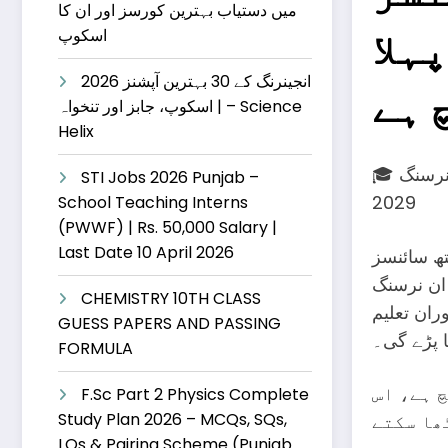
میں دستیاب بہترین کورسز اور ان کا
ہلا
اسکوپ
انجینرنگ کے 30 بہترین آپشنز 2026
 ہے
| اسکوپ، جابز اور تنخواہ – Science
Helix
🎓 شوکت خانم کینسر ہسپتال لاہور میں بی ایس نرسنگ (BSN) داخلے 2025-
STI Jobs 2026 Punjab –
2029
School Teaching Interns
(PWWF) | Rs. 50,000 Salary |
Last Date 10 April 2026
ی مرتبہ بیچلر آف
ڈگری پروگرام میں داخلوں کا اعلان کر دیا
CHEMISTRY 10TH CLASS
ران تعلیم
GUESS PAPERS AND PASSING
 پڑے گی۔
FORMULA
چ ہے، اس
F.Sc Part 2 Physics Complete
Study Plan 2026 – MCQs, SQs,
ھا سکتے
LQs & Pairing Scheme (Punjab