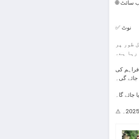
✅ نوٹ
ل طور پر
رہا ہے۔
 فراہم کی
جائے گی۔
 جائے گا۔