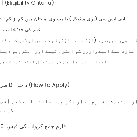
👩‍🎓 اہلیت (Eligibility Criteria)
ایف ایس سی (پری میڈیکل) یا مساوی امتحان میں کم از کم 50% نمبر۔
عمر کی حد: 14 سے 35 سال۔
ہ اوپن میرٹ پر (لڑکے اور لڑکیاں دونوں اپلائی کر سکتے
شارٹ لسٹ امیدواروں کو انٹری ٹیسٹ اور انٹرویو دینا
کامیاب امیدواروں کی میڈیکل فٹنس ٹیسٹ بھی
📝 داخلہ کا طریقہ کار (How to Apply)
ر ایڈمیشن فارم ادارے کی ویب سائٹ یا ایڈمن آفس 
کر سک
فارم جمع کروانے کی فیس: 1000 روپے۔