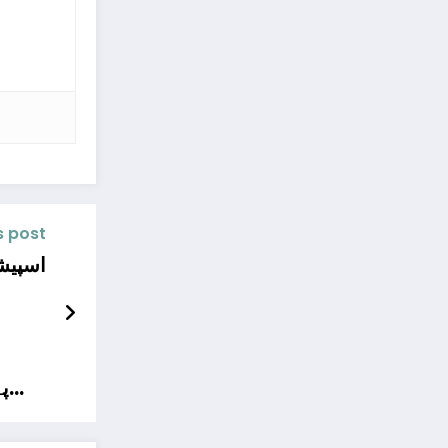
s post
ایجوکیشنل ا