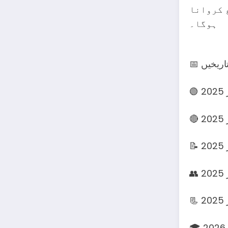
 کروانا
ہوگا۔