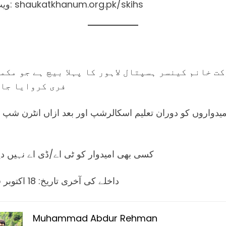
🌐 ویب سائٹ: shaukatkhanum.org.pk/skihs
ت خانم کینسر ہسپتال لاہور کا پہلا بیچ ہے جو مکم
فری کروایا جا 
میدواروں کو دوران تعلیم اسکالرشپ اور بعد ازاں انٹرن شپ
کسی بھی امیدوار کو ٹی اے/ڈی اے نہیں دیا
⚠️ داخلے کی آخری تاریخ: 18 اکتوبر 2025۔
Muhammad Abdur Rehman