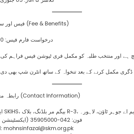
💰 فیس اور سہولیات (Fee & Benefits)
درخواست فارم فیس: 1000 روپے۔
بیچ ہے اور منتخب طلبہ کو مکمل فری ٹیوشن فیس فراہم کی 
ڈگری مکمل کرنے کے بعد تنخواہ کے ساتھ انٹرن شپ بھی دی 
📍 رابطہ معلومات (Contact Information)
من آفس SKIHS، بیگم مر بلڈنگ، بلاک R-3، ایم اے جوہر ٹاؤن، لاہور۔
📞 فون: 042-35905000 (ایکسٹینشن 5035)
✉️ ای میل: mohnsinfazal@skm.org.pk