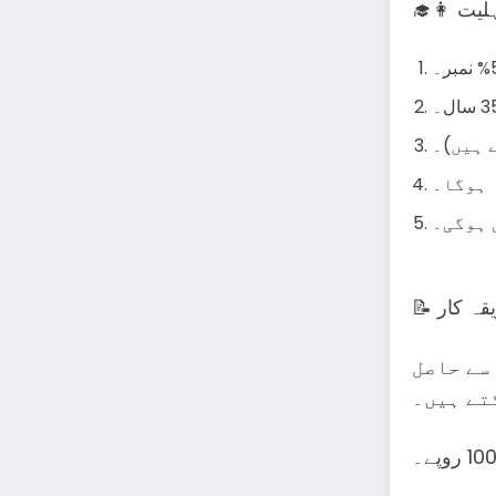
 ہیں)۔
 ہوگا۔
 ہوگی۔
سے حاصل
تے ہیں۔