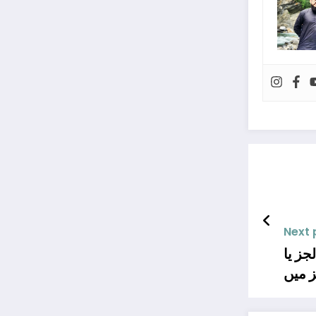
Next 
جز یا
خلہ لیا ہے، ان کے لیے
ی ہے