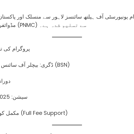
ام یونیورسٹی آف ہیلتھ سائنسز لاہور سے منسلک اور پاکستا
مڈوائفری کونسل (PNMC) سے تسلیم شدہ ہے۔
✨ پروگرام کی 
ڈگری: بیچلر آف سائنس ان نرسنگ (BSN)
دورانیہ: 
سیشن: 2025 تا 2029
مکمل کورس: فری (Full Fee Support)