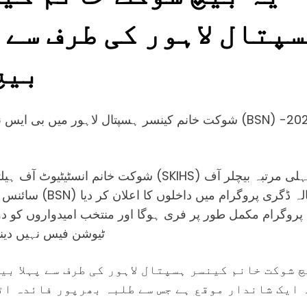
پتال لاہور کی طرف سے پ
بیچ
شوکت خانم انسٹیٹیوٹ آف ہیلتھ سائنسز (SKIHS) نے پہل
سائنس ان نرسنگ (BSN) چار سالہ 
پروگرام مکمل طور پر فری ہوگا اور منتخب امیدواروں کو دو
ٹیوشن فیس نہیں دینا
 شوکت خانم کینسر ہسپتال لاہور کی طرف سے پہلا بی
 ایک شاندار موقع ہے جس سے طلبہ بھرپور فائدہ اٹ