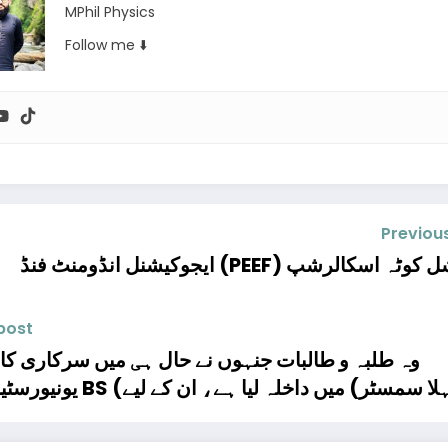
MPhil Physics
Follow me ⬇️
Previou
نڈومنٹ فنڈ (PEEF) اسپیشل کوٹہ اسکالرشپ
post
وہ طلبہ و طالبات جنہوں نے حال ہی میں سرکاری کال
یونیورسٹیز میں BS (پہلا سمسٹر) میں دا
خوشخبر