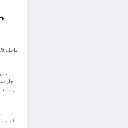
ہس
ہے۔ یہ 
یہ بیچ
لیے یہ