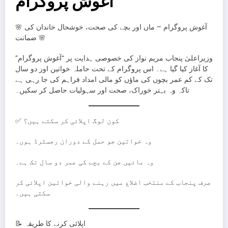
آغوش پروگرام
🌸 آغوش پروگرام – ماں اور بچے کی صحت، خوشحال خاندان کی
ضمانت 🌸
وزیراعلیٰ پنجاب مریم نواز کی خصوصی ہدایت پر “آغوش پروگرام”
کا آغاز کیا گیا ہے۔ اس پروگرام کے تحت حاملہ خواتین اور دو سال
تک کے کم عمر بچوں کی ماؤں کو مالی امداد فراہم کی جا رہی ہے
تاکہ وہ بہتر خوراک، صحت اور سہولیات حاصل کر سکیں۔
✅ کون لوگ اپلائی کر سکتے ہیں؟
وہ خواتین جو حمل کے دوران رجسٹرڈ ہوں۔
وہ مائیں جن کے بچے کی عمر دو سال تک ہے۔
صرف پنجاب کے منتخب اضلاع میں رہنے والی خواتین اپلائی کر
سکتی ہیں۔
📝 اپلائی کرنے کا طریقہ