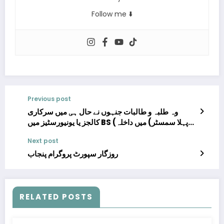
Follow me ⬇️
Previous post
وہ طلبہ و طالبات جنہوں نے حال ہی میں سرکاری
کالجز یا یونیورسٹیز میں BS (پہلا سمسٹر) میں داخلہ
لیا ہے، ان کے لیے خوشخبری ہے
Next post
روزگار سپورٹ پروگرام پنجاب
RELATED POSTS