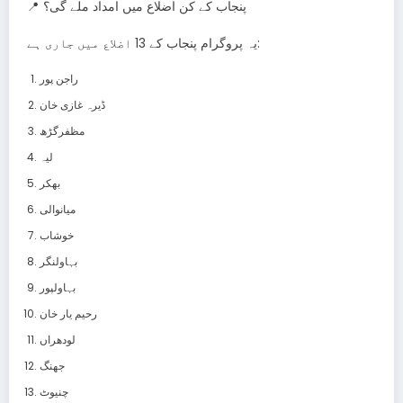
📍 پنجاب کے کن اضلاع میں امداد ملے گی؟
یہ پروگرام پنجاب کے 13 اضلاع میں جاری ہے:
راجن پور
ڈیرہ غازی خان
مظفرگڑھ
لیہ
بھکر
میانوالی
خوشاب
بہاولنگر
بہاولپور
رحیم یار خان
لودھراں
جھنگ
چنیوٹ