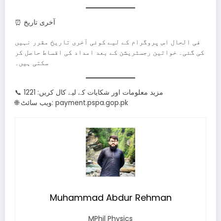
⏰ آخری تاریخ
فی الحال اس پروگرام کے لیے کوئی آخری تاریخ مقرر نہیں
کی گئی۔ خواتین رجسٹریشن کے بعد امداد کی اقساط حاصل کر
سکتی ہیں۔
📞 مزید معلومات اور شکایات کے لیے کال کریں: 1221
🌐 ویب سائٹ: payment.pspa.gop.pk
Muhammad Abdur Rehman
MPhil Physics