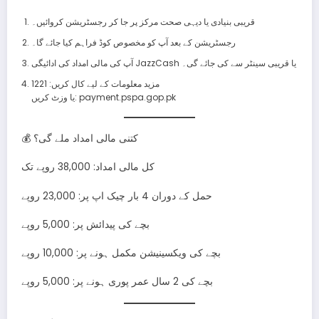
قریبی بنیادی یا دیہی صحت مرکز پر جا کر رجسٹریشن کروائیں۔
رجسٹریشن کے بعد آپ کو مخصوص کوڈ فراہم کیا جائے گا۔
آپ کی مالی امداد کی ادائیگی JazzCash یا قریبی سینٹر سے کی جائے گی۔
مزید معلومات کے لیے کال کریں: 1221
یا وزٹ کریں: payment.pspa.gop.pk
💰 کتنی مالی امداد ملے گی؟
کل مالی امداد: 38,000 روپے تک
حمل کے دوران 4 بار چیک اپ پر: 23,000 روپے
بچے کی پیدائش پر: 5,000 روپے
بچے کی ویکسینیشن مکمل ہونے پر: 10,000 روپے
بچے کی 2 سال عمر پوری ہونے پر: 5,000 روپے